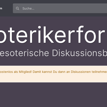
um
oterikerfo
esoterische Diskussions
kostenlos als Mitglied! Damit kannst Du dann an Diskussionen teilnehm