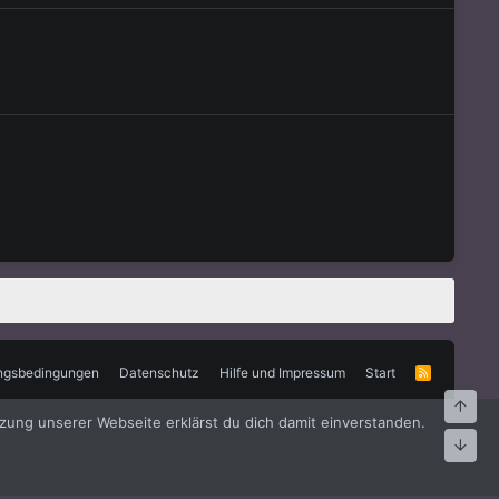
ngsbedingungen
Datenschutz
Hilfe und Impressum
Start
R
S
S
Oben
zung unserer Webseite erklärst du dich damit einverstanden.
Unte