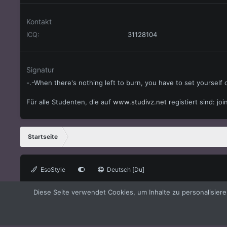
Kontakt
ICQ
31128104
Signatur
-.-When there's nothing left to burn, you have to set yourself o
Für alle Studenten, die auf
www.studivz.net
registiert sind: jo
Startseite
EsoStyle
Deutsch [Du]
®
Forum software by XenForo
© 2010-2021 XenForo Ltd.
XenForo the
Diese Seite verwendet Cookies, um Inhalte zu personalisier