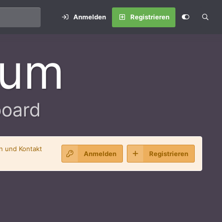
Anmelden
Registrieren
rum
board
en und Kontakt
Anmelden
Registrieren