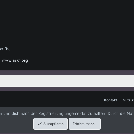
n fire-.-
in
www.ask1.org
Kontakt
Nutzu
me
by xenfocus
en und dich nach der Registrierung angemeldet zu halten. Durch die Nut
Akzeptieren
Erfahre mehr…