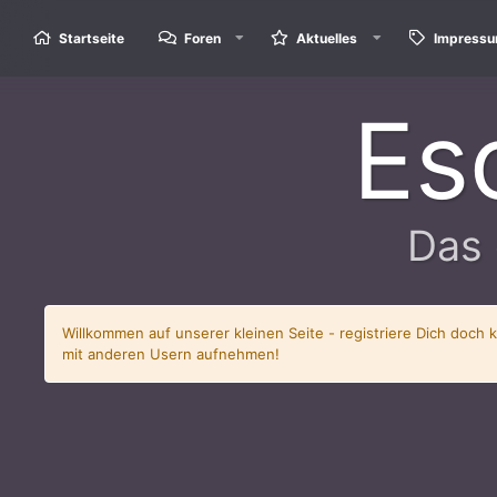
Startseite
Foren
Aktuelles
Impress
Es
Das 
Willkommen auf unserer kleinen Seite - registriere Dich doch 
mit anderen Usern aufnehmen!