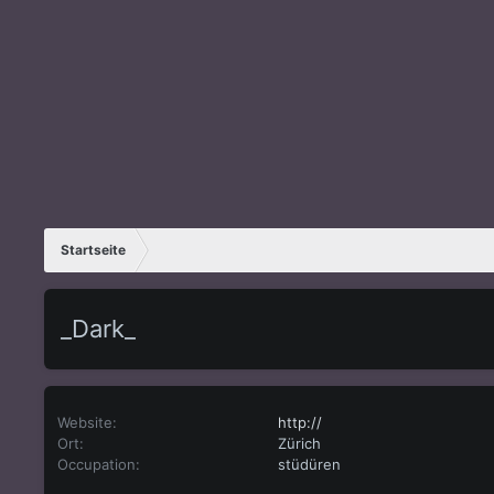
Startseite
_Dark_
Website
http://
Ort
Zürich
Occupation
stüdüren